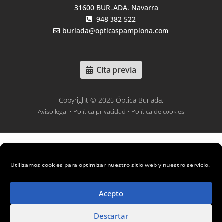
31600 BURLADA. Navarra
948 382 522
burlada@opticaspamplona.com
Cita previa
Copyright © 2026 Óptica Burlada.
·
·
Aviso legal
Política privacidad
Política de cookies
“Esta empresa ha recibido una subvención del SNE-NL para la
promoción del empleo autónomo”
Utilizamos cookies para optimizar nuestro sitio web y nuestro servicio.
“Enpresa honek Nafar Lansare-Nafarroako Enplegu Zerbitzuaren
dirulaguntza bat jaso du enplegu autonomoa
Acepto
sustatzeko”
Descartar