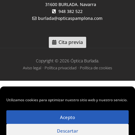
31600 BURLADA. Navarra
948 382 522
burlada@opticaspamplona.com
Cita previa
Copyright © 2026 Óptica Burlada.
·
·
Aviso legal
Política privacidad
Política de cookies
“Esta empresa ha recibido una subvención del SNE-NL para la
promoción del empleo autónomo”
Utilizamos cookies para optimizar nuestro sitio web y nuestro servicio.
“Enpresa honek Nafar Lansare-Nafarroako Enplegu Zerbitzuaren
dirulaguntza bat jaso du enplegu autonomoa
Acepto
sustatzeko”
Descartar